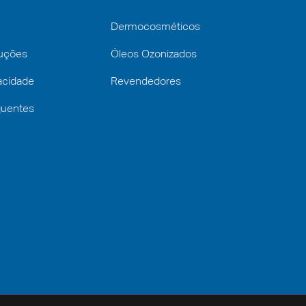
Dermocosméticos
luções
Óleos Ozonizados
vacidade
Revendedores
quentes