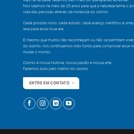
Mas na verdade, fazemos bem mais do que apenas acreditar.
Nós lutamos há mais de 20 anos para que a natureza tenha o p
vida das pessoas através da molécula do ozônio.
Cada produto novo, cada estudo, cada avanço científico é uma
leva para essa nova era.
E mesmo que muitos não reconheçam ou não se permitam vivenc
do ozônio, nós continuamos indo fundo para comprovar esse no
mudar o mundo.
Ozônio é nossa história, nossa paixão e nossa arte.
Fazemos tudo pelo melhor do ozônio.
ENTRE EM CONTATO