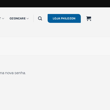
T
OZONCARE
LOJA PHILOZON
uma nova senha.