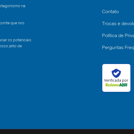
rotagonismo na
Contato
 ponte que nos
Trocas e devo
Política de Pri
iar os potenciais
sso jeito de
Perguntas Fre
Verificada por