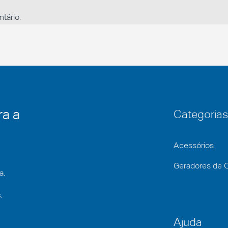
tário.
ra a
Categorias
Acessórios
Geradores de 
a.
,
Ajuda