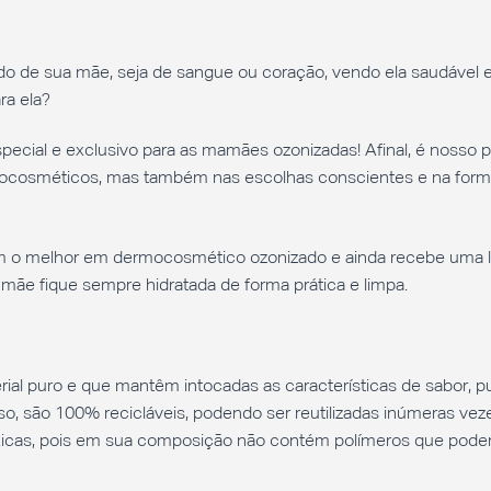
bido de sua mãe, seja de sangue ou coração, vendo ela saudável e 
ra ela?
cial e exclusivo para as mamães ozonizadas! Afinal, é nosso p
mocosméticos, mas também nas escolhas conscientes e na form
m o melhor em dermocosmético ozonizado e ainda recebe uma l
 mãe fique sempre hidratada de forma prática e limpa.
rial puro e que mantêm intocadas as características de sabor, p
o, são 100% recicláveis, podendo ser reutilizadas inúmeras vez
xicas, pois em sua composição não contém polímeros que pode