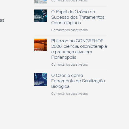
em
Comentários desativados
ozônio
Dia
na
Nacional
O Papel do Ozônio no
saúde
da
animal
Sucesso dos Tratamentos
Saúde
as
Odontológicos
em
Comentários desativados
O
Papel
Philozon no CONGREHOF
do
2026: ciência, ozonioterapia
Ozônio
e presença ativa em
no
Florianópolis
Sucesso
dos
em
Comentários desativados
Tratamentos
Philozon
Odontológicos
no
O Ozônio como
CONGREHOF
Ferramenta de Sanitização
2026:
Biológica
ciência,
em
Comentários desativados
ozonioterapia
O
e
Ozônio
presença
como
ativa
Ferramenta
em
de
Florianópolis
Sanitização
Biológica