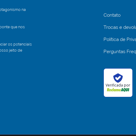
rotagonismo na
Contato
 ponte que nos
Trocas e devo
Política de Pri
iar os potenciais
sso jeito de
Perguntas Fre
Verificada por