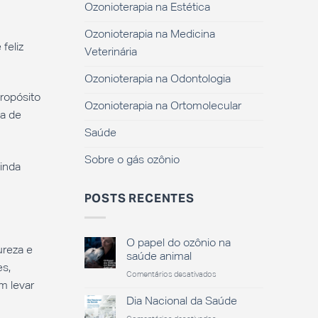
Ozonioterapia na Estética
Ozonioterapia na Medicina
feliz
Veterinária
Ozonioterapia na Odontologia
ropósito
Ozonioterapia na Ortomolecular
a de
Saúde
Sobre o gás ozônio
inda
POSTS RECENTES
O papel do ozônio na
ureza e
saúde animal
es,
em
Comentários desativados
m levar
O
papel
Dia Nacional da Saúde
do