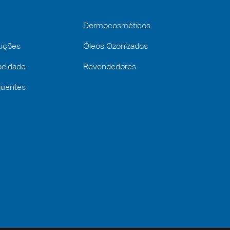
Dermocosméticos
luções
Óleos Ozonizados
vacidade
Revendedores
quentes