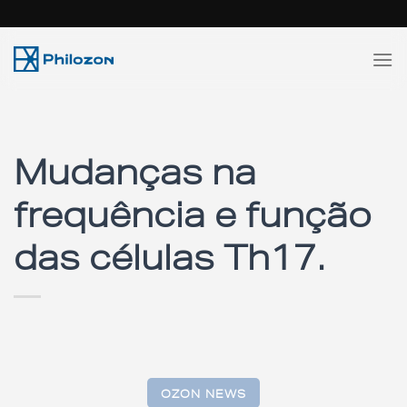
Skip
to
content
Mudanças na
frequência e função
das células Th17.
OZON NEWS