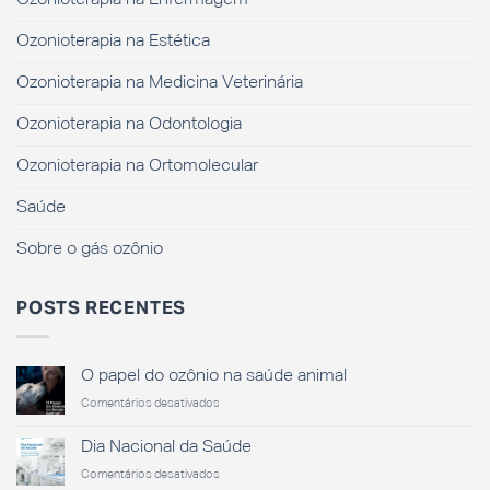
Ozonioterapia na Estética
Ozonioterapia na Medicina Veterinária
Ozonioterapia na Odontologia
Ozonioterapia na Ortomolecular
Saúde
Sobre o gás ozônio
POSTS RECENTES
O papel do ozônio na saúde animal
em
Comentários desativados
O
papel
Dia Nacional da Saúde
do
em
Comentários desativados
ozônio