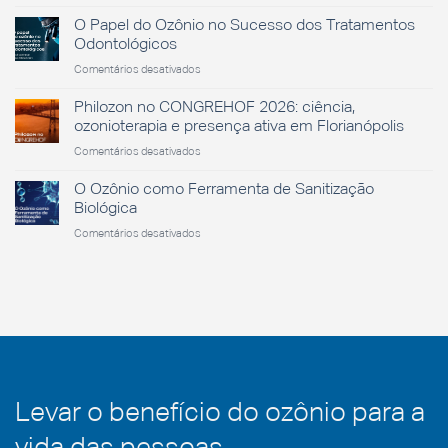
Dia
na
Nacional
saúde
O Papel do Ozônio no Sucesso dos Tratamentos
da
animal
Odontológicos
Saúde
em
Comentários desativados
O
Papel
Philozon no CONGREHOF 2026: ciência,
do
ozonioterapia e presença ativa em Florianópolis
Ozônio
em
Comentários desativados
no
Philozon
Sucesso
no
O Ozônio como Ferramenta de Sanitização
dos
CONGREHOF
Tratamentos
Biológica
2026:
Odontológicos
em
Comentários desativados
ciência,
O
ozonioterapia
Ozônio
e
como
presença
Ferramenta
ativa
de
em
Sanitização
Florianópolis
Biológica
Levar o benefício do ozônio para a