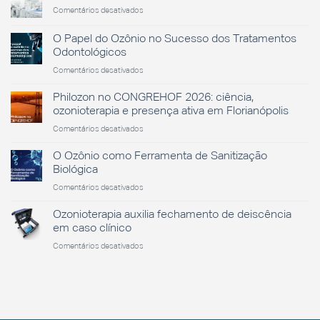
em
Comentários desativados
Dia
Nacional
O Papel do Ozônio no Sucesso dos Tratamentos
da
Odontológicos
Saúde
em
Comentários desativados
O
Papel
Philozon no CONGREHOF 2026: ciência,
do
ozonioterapia e presença ativa em Florianópolis
Ozônio
em
Comentários desativados
no
Philozon
Sucesso
no
O Ozônio como Ferramenta de Sanitização
dos
CONGREHOF
Tratamentos
Biológica
2026:
Odontológicos
em
Comentários desativados
ciência,
O
ozonioterapia
Ozônio
Ozonioterapia auxilia fechamento de deiscência
e
como
presença
em caso clínico
Ferramenta
ativa
em
Comentários desativados
de
em
Ozonioterapia
Sanitização
Florianópolis
auxilia
Biológica
fechamento
de
deiscência
em