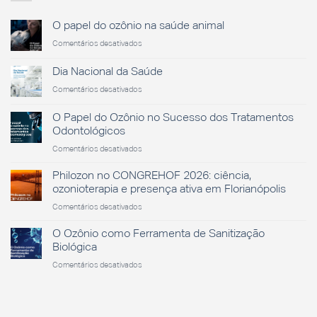
O papel do ozônio na saúde animal
em
Comentários desativados
O
papel
Dia Nacional da Saúde
do
em
Comentários desativados
ozônio
Dia
na
Nacional
saúde
O Papel do Ozônio no Sucesso dos Tratamentos
da
animal
Odontológicos
Saúde
em
Comentários desativados
O
Papel
Philozon no CONGREHOF 2026: ciência,
do
ozonioterapia e presença ativa em Florianópolis
Ozônio
em
Comentários desativados
no
Philozon
Sucesso
no
O Ozônio como Ferramenta de Sanitização
dos
CONGREHOF
Tratamentos
Biológica
2026:
Odontológicos
em
Comentários desativados
ciência,
O
ozonioterapia
Ozônio
e
como
presença
Ferramenta
ativa