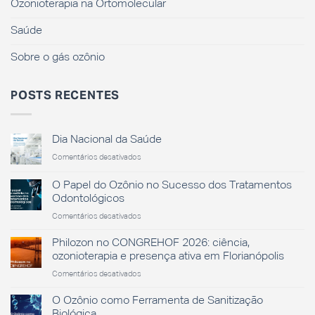
Ozonioterapia na Ortomolecular
Saúde
Sobre o gás ozônio
POSTS RECENTES
Dia Nacional da Saúde
em
Comentários desativados
Dia
Nacional
O Papel do Ozônio no Sucesso dos Tratamentos
da
Odontológicos
Saúde
em
Comentários desativados
O
Papel
Philozon no CONGREHOF 2026: ciência,
do
ozonioterapia e presença ativa em Florianópolis
Ozônio
em
Comentários desativados
no
Philozon
Sucesso
no
O Ozônio como Ferramenta de Sanitização
dos
CONGREHOF
Tratamentos
Biológica