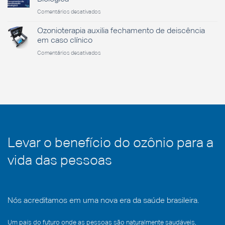
2026:
Odontológicos
em
Comentários desativados
ciência,
O
ozonioterapia
Ozônio
Ozonioterapia auxilia fechamento de deiscência
e
como
presença
em caso clínico
Ferramenta
ativa
em
Comentários desativados
de
em
Ozonioterapia
Sanitização
Florianópolis
auxilia
Biológica
fechamento
de
deiscência
em
caso
clínico
Levar o benefício do ozônio para a
vida das pessoas
Nós acreditamos em uma nova era da saúde brasileira.
Um país do futuro onde as pessoas são naturalmente saudáveis,