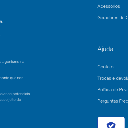
Acessórios
Geradores de 
a.
,
Ajuda
rotagonismo na
Contato
 ponte que nos
Trocas e devo
Política de Pri
iar os potenciais
sso jeito de
Perguntas Fre