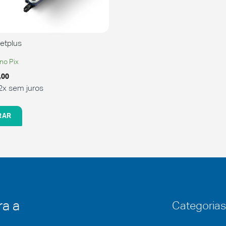
etplus
no Pix
,00
2x sem juros
RAR
ra a
Categorias