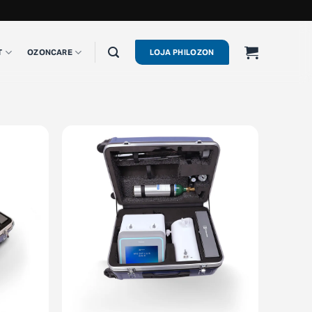
T
OZONCARE
LOJA PHILOZON
+