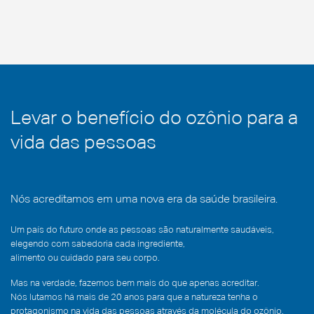
Ozonioterapia
Sanitização
Florianópolis
auxilia
Biológica
fechamento
de
deiscência
em
caso
clínico
Levar o benefício do ozônio para a
vida das pessoas
Nós acreditamos em uma nova era da saúde brasileira.
Um país do futuro onde as pessoas são naturalmente saudáveis,
elegendo com sabedoria cada ingrediente,
alimento ou cuidado para seu corpo.
Mas na verdade, fazemos bem mais do que apenas acreditar.
Nós lutamos há mais de 20 anos para que a natureza tenha o
protagonismo na vida das pessoas através da molécula do ozônio.