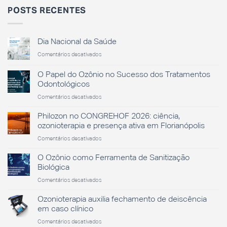
POSTS RECENTES
Dia Nacional da Saúde
em
Comentários desativados
Dia
Nacional
O Papel do Ozônio no Sucesso dos Tratamentos
da
Odontológicos
Saúde
em
Comentários desativados
O
Papel
Philozon no CONGREHOF 2026: ciência,
do
ozonioterapia e presença ativa em Florianópolis
Ozônio
em
Comentários desativados
no
Philozon
Sucesso
no
O Ozônio como Ferramenta de Sanitização
dos
CONGREHOF
Tratamentos
Biológica
2026:
Odontológicos
em
Comentários desativados
ciência,
O
ozonioterapia
Ozônio
Ozonioterapia auxilia fechamento de deiscência
e
como
presença
em caso clínico
Ferramenta
ativa
em
Comentários desativados
de
em