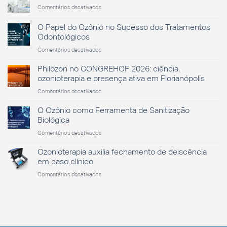
em
Comentários desativados
Dia
Nacional
O Papel do Ozônio no Sucesso dos Tratamentos
da
Odontológicos
Saúde
em
Comentários desativados
O
Papel
Philozon no CONGREHOF 2026: ciência,
do
ozonioterapia e presença ativa em Florianópolis
Ozônio
em
Comentários desativados
no
Philozon
Sucesso
no
O Ozônio como Ferramenta de Sanitização
dos
CONGREHOF
Tratamentos
Biológica
2026:
Odontológicos
em
Comentários desativados
ciência,
O
ozonioterapia
Ozônio
Ozonioterapia auxilia fechamento de deiscência
e
como
presença
em caso clínico
Ferramenta
ativa
em
Comentários desativados
de
em
Ozonioterapia
Sanitização
Florianópolis
auxilia
Biológica
fechamento
de
deiscência
em