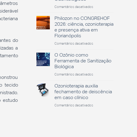
râmetros
em
Comentários desativados
iderável
O
Papel
Philozon no CONGREHOF
acteriana
do
2026: ciência, ozonioterapia
Ozônio
e presença ativa em
no
Florianópolis
Sucesso
antes do
dos
em
Comentários desativados
izadas a
Tratamentos
Philozon
Odontológicos
no
O Ozônio como
atamento
CONGREHOF
Ferramenta de Sanitização
2026:
Biológica
ciência,
em
Comentários desativados
ozonioterapia
monstrou
O
e
o tecido
Ozônio
presença
Ozonioterapia auxilia
como
ativa
fechamento de deiscência
istrado.
Ferramenta
em
em caso clínico
o estudo
de
Florianópolis
em
Comentários desativados
Sanitização
Ozonioterapia
Biológica
auxilia
fechamento
de
deiscência
em