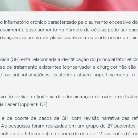
so inflamatório crônico caracterizado pelo aumento excessivo d
 crescimento. Esse aumento no número de células pode ser cau
edicações, acúmulo de placa bacteriana ou ainda como um si
ca (GH) está relacionada à identificação do principal fator etiol
des de tratamento existentes (conservador e cirúrgico) não são
e os anti-inflamatórios existentes atuam superficialmente 
vo de avaliar a eficiência da administração de ozônio no trata
ia Laser Doppler (LDF).
ivo e de coorte de casos de GH, com revisão narrativa das ref
As pesquisas foram realizadas em um grupo de 27 pacientes d
 mulheres e 6 homens) e a coorte do estudo 12 pacientes (7 mu