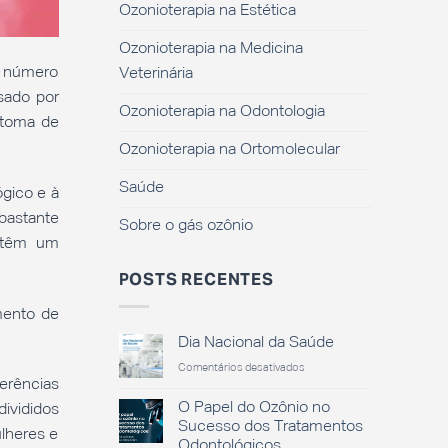
Ozonioterapia na Estética
Ozonioterapia na Medicina
o número
Veterinária
sado por
Ozonioterapia na Odontologia
ntoma de
Ozonioterapia na Ortomolecular
Saúde
ógico e à
 bastante
Sobre o gás ozônio
e têm um
POSTS RECENTES
mento de
Dia Nacional da Saúde
em
Comentários desativados
erências
Dia
Nacional
O Papel do Ozônio no
ivididos
da
Sucesso dos Tratamentos
lheres e
Saúde
Odontológicos