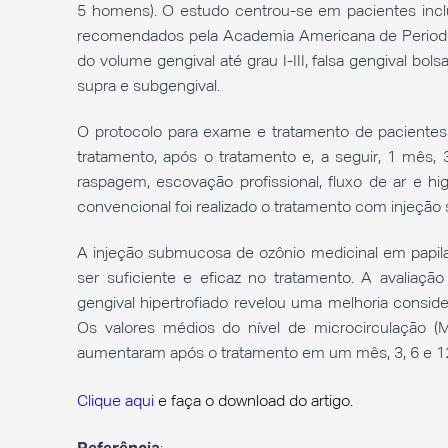
5 homens). O estudo centrou-se em pacientes inc
recomendados pela Academia Americana de Periodon
do volume gengival até grau I-III, falsa gengival bo
supra e subgengival.
O protocolo para exame e tratamento de pacientes 
tratamento, após o tratamento e, a seguir, 1 mês
raspagem, escovação profissional, fluxo de ar e h
convencional foi realizado o tratamento com injeçã
A injeção submucosa de ozônio medicinal em papi
ser suficiente e eficaz no tratamento. A avaliaçã
gengival hipertrofiado revelou uma melhoria consid
Os valores médios do nível de microcirculação (M
aumentaram após o tratamento em um mês, 3, 6 e 1
Clique aqui
e faça
o download do artigo.