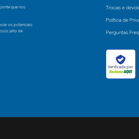
 ponte que nos
Trocas e devo
Política de Pri
iar os potenciais
sso jeito de
Perguntas Fre
Verificada por