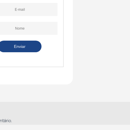
tário.