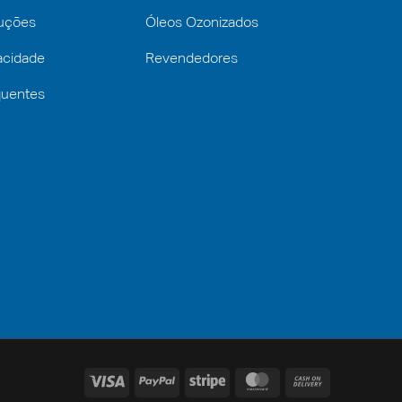
luções
Óleos Ozonizados
vacidade
Revendedores
quentes