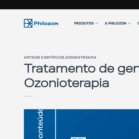
Skip
to
PRODUTOS
A PHILOZON
content
ARTIGOS CIENTÍFICOS
,
OZONIOTERAPIA
Tratamento de gen
Ozonioterapia