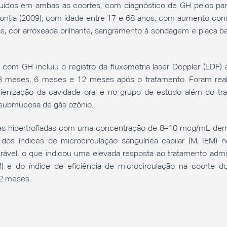
luídos em ambas as coortes, com diagnóstico de GH pelos pa
tia (2009), com idade entre 17 e 68 anos, com aumento cons
lsas, cor arroxeada brilhante, sangramento à sondagem e placa b
com GH incluiu o registro da fluxometria laser Doppler (LDF) 
, 3 meses, 6 meses e 12 meses após o tratamento. Foram real
igienização da cavidade oral e no grupo de estudo além do tr
o submucosa de gás ozônio.
las hipertrofiadas com uma concentração de 8–10 mcg/mL de
o dos índices de microcirculação sanguínea capilar (M, IEM) n
erável, o que indicou uma elevada resposta ao tratamento admin
) e do índice de eficiência de microcirculação na coorte d
2 meses.