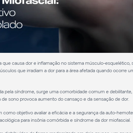
a que causa dor e inflamação no sistema músculo-esquelético,
úsculos que irradiam a dor para a área afetada quando ocorre u
a pela síndrome, surge uma comorbidade comum e debilitante,
alta de sono provoca aumento do cansaço e da sensação de dor.
m como objetivo avaliar a eficácia e a segurança da auto-hemote
cológica para insônia comórbida e síndrome da dor miofascial.