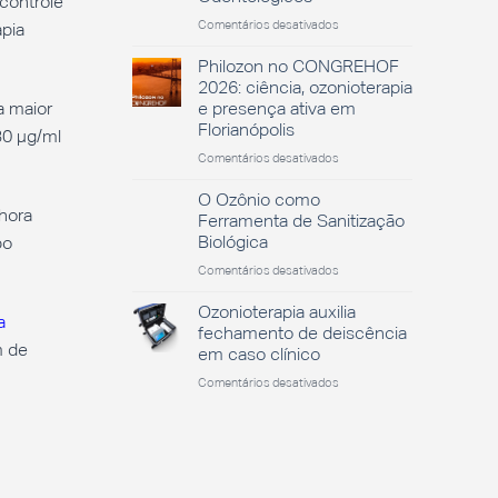
controle
em
Comentários desativados
pia
O
Papel
Philozon no CONGREHOF
do
2026: ciência, ozonioterapia
Ozônio
e presença ativa em
a maior
no
Florianópolis
30 µg/ml
Sucesso
dos
em
Comentários desativados
Tratamentos
Philozon
Odontológicos
no
O Ozônio como
hora
CONGREHOF
Ferramenta de Sanitização
2026:
Biológica
po
ciência,
em
Comentários desativados
ozonioterapia
O
e
Ozônio
presença
Ozonioterapia auxilia
a
como
ativa
fechamento de deiscência
Ferramenta
em
m de
em caso clínico
de
Florianópolis
em
Comentários desativados
Sanitização
Ozonioterapia
Biológica
auxilia
fechamento
de
deiscência
em