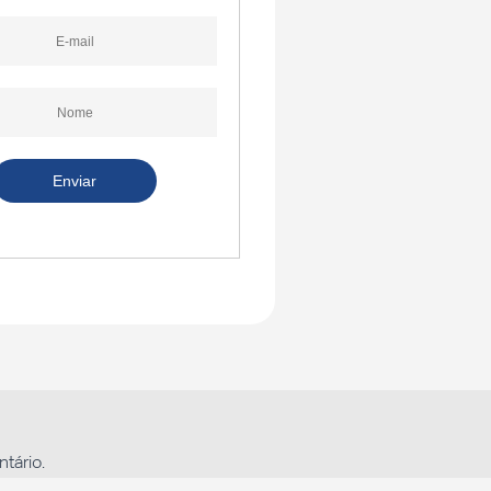
tário.