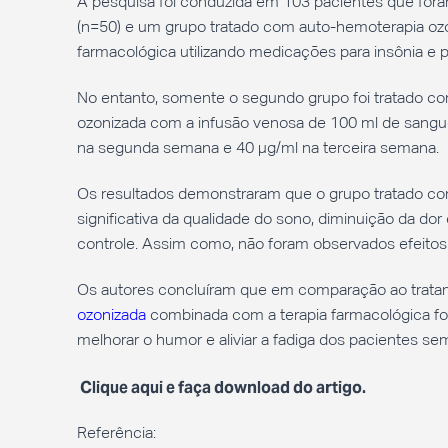
A pesquisa foi conduzida em 103 pacientes que fora
(n=50) e um grupo tratado com auto-hemoterapia ozo
farmacológica utilizando medicações para insônia e p
No entanto, somente o segundo grupo foi tratado co
ozonizada com a infusão venosa de 100 ml de sangu
na segunda semana e 40 µg/ml na terceira semana.
Os resultados demonstraram que o grupo tratado c
significativa da qualidade do sono, diminuição da 
controle. Assim como, não foram observados efeit
Os autores concluíram que em comparação ao trata
ozonizada
combinada com a terapia farmacológica foi 
melhorar o humor e aliviar a fadiga dos pacientes s
Clique aqui e faça download do artigo.
Referência: