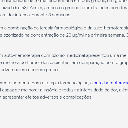
m distribuídos de forma randomizada em dois grupos, um grupo 
nizada (n=53). Assim, ambos os grupos foram tratados com tera
ara dor intensa, durante 3 semanas.
m a combinação da terapia farmacológica e da auto-hemoterapi
e ozonizado na concentração de 20 µg/ml na primeira semana, 
om auto-hemoterapia com ozônio medicinal apresentou uma mel
dor e melhora do humor dos pacientes, em comparação com o gru
os adversos em nenhum grupo.
mento somente com a terapia farmacológica, a
auto-hemoterapi
capaz de melhorar a insônia e reduzir a intensidade da dor, alé
em apresentar efeitos adversos e complicações