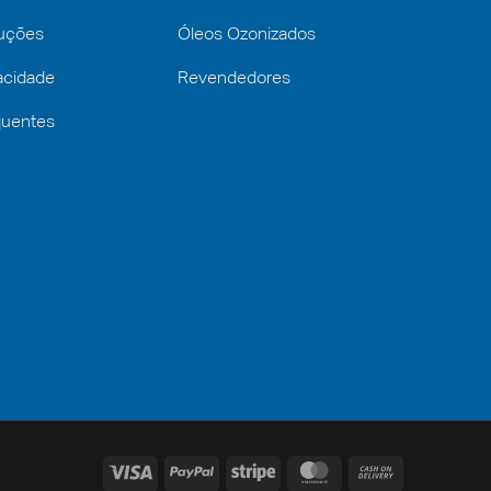
luções
Óleos Ozonizados
vacidade
Revendedores
quentes