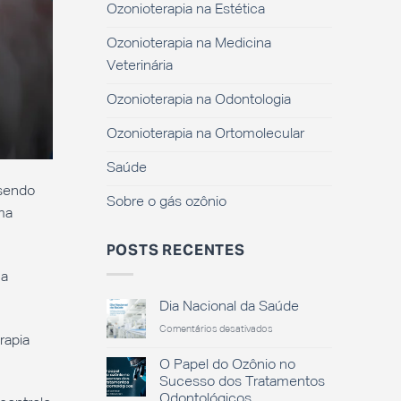
Ozonioterapia na Estética
Ozonioterapia na Medicina
Veterinária
Ozonioterapia na Odontologia
Ozonioterapia na Ortomolecular
Saúde
 sendo
Sobre o gás ozônio
ma
POSTS RECENTES
 a
Dia Nacional da Saúde
em
Comentários desativados
rapia
Dia
Nacional
O Papel do Ozônio no
da
Sucesso dos Tratamentos
Saúde
Odontológicos