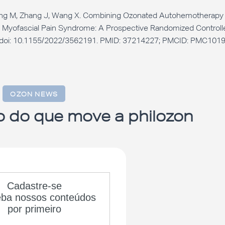
 Wang M, Zhang J, Wang X. Combining Ozonated Autohemotherapy 
 Myofascial Pain Syndrome: A Prospective Randomized Controll
. doi: 10.1155/2022/3562191. PMID: 37214227; PMCID: PMC101
OZON NEWS
o do que move a philozon