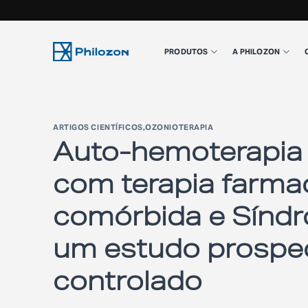
Skip
to
PRODUTOS
A PHILOZON
content
ARTIGOS CIENTÍFICOS
,
OZONIOTERAPIA
Auto-hemoterapia
com terapia farmac
comórbida e Síndr
um estudo prospe
controlado