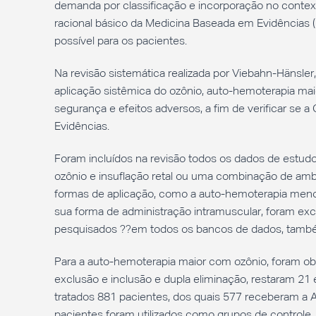
demanda por classificação e incorporação no conte
racional básico da Medicina Baseada em Evidências 
possível para os pacientes.
Na revisão sistemática realizada por Viebahn-Hänsle
aplicação sistêmica do ozônio, auto-hemoterapia maio
segurança e efeitos adversos, a fim de verificar se 
Evidências.
Foram incluídos na revisão todos os dados de estud
ozônio e insuflação retal ou uma combinação de am
formas de aplicação, como a auto-hemoterapia meno
sua forma de administração intramuscular, foram exc
pesquisados ??em todos os bancos de dados, també
Para a auto-hemoterapia maior com ozônio, foram obt
exclusão e inclusão e dupla eliminação, restaram 21 
tratados 881 pacientes, dos quais 577 receberam a
pacientes foram utilizados como grupos de controle.