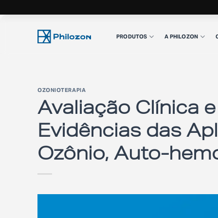
Skip
to
PRODUTOS
A PHILOZON
content
OZONIOTERAPIA
Avaliação Clínica e
Evidências das Ap
Ozônio, Auto-hemo