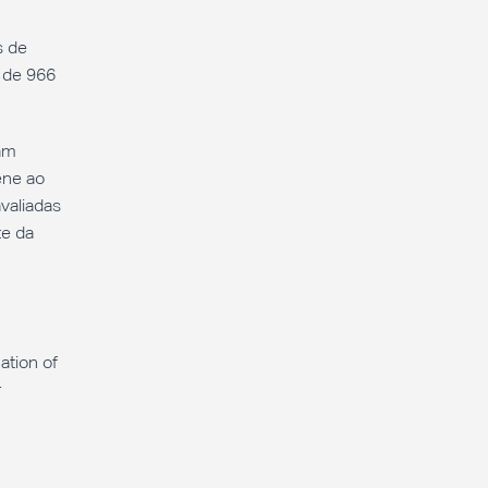
caso
clínico
s de
s de 966
ram
ene ao
valiadas
te da
ation of
r