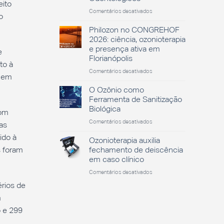
eito
em
Comentários desativados
o
O
Papel
Philozon no CONGREHOF
do
2026: ciência, ozonioterapia
Ozônio
e presença ativa em
e
no
Florianópolis
Sucesso
to à
dos
em
Comentários desativados
a em
Tratamentos
Philozon
Odontológicos
no
O Ozônio como
CONGREHOF
Ferramenta de Sanitização
2026:
Biológica
com
ciência,
em
Comentários desativados
ozonioterapia
as
O
e
ido à
Ozônio
presença
Ozonioterapia auxilia
como
ativa
s foram
fechamento de deiscência
Ferramenta
em
em caso clínico
de
Florianópolis
em
Comentários desativados
Sanitização
Ozonioterapia
Biológica
érios de
auxilia
m
fechamento
de
 e 299
deiscência
em