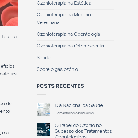
Ozonioterapia na Estética
Ozonioterapia na Medicina
Veterinária
Ozonioterapia na Odontologia
oterapia
Ozonioterapia na Ortomolecular
Saúde
efícios
Sobre o gás ozônio
atórias,
POSTS RECENTES
ção de
Dia Nacional da Saúde
mento
em
Comentários desativados
Dia
Nacional
O Papel do Ozônio no
da
Sucesso dos Tratamentos
 e a
Saúde
Odontológicos