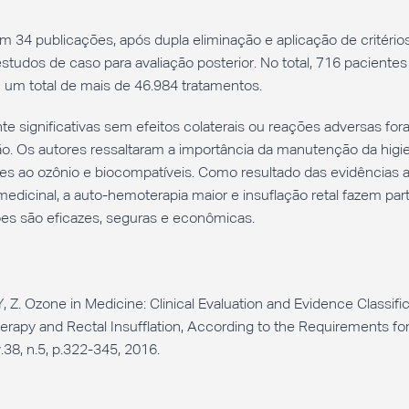
 em 34 publicações, após dupla eliminação e aplicação de critério
estudos de caso para avaliação posterior. No total, 716 paciente
um total de mais de 46.984 tratamentos.
te significativas sem efeitos colaterais ou reações adversas fo
ão. Os autores ressaltaram a importância da manutenção da higi
tes ao ozônio e biocompatíveis. Como resultado das evidências a
medicinal, a auto-hemoterapia maior e insuflação retal fazem par
es são eficazes, seguras e econômicas.
 Ozone in Medicine: Clinical Evaluation and Evidence Classific
apy and Rectal Insufflation, According to the Requirements fo
38, n.5, p.322-345, 2016.