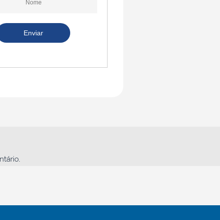
tário.