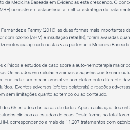
xto da Medicina Baseada em Evidências está crescendo. O conc
(MBE) consiste em estabelecer a melhor estratégia de tratament
r, Fernández e Fahmy (2016), as duas formas mais importantes d
r com ozônio (AHM) e insuflação retal (IR), foram avaliadas quan
a Ozonioterapia aplicada nestas vias pertence à Medicina Basead
os clínicos e estudos de caso sobre a auto-hemoterapia maior 
bos. Os estudos em células e animais e aqueles que tomam outr
r, que induz um mecanismo ativo completamente diferente dev
luídos. Eventos adversos (efeitos colaterais) e reações adversa
m sem limitações quanto ao tempo ou ao conteúdo.
idos 65 estudos das bases de dados. Após a aplicação dos crit
estudos clínicos ou estudos de caso. Desta forma, no total fora
 AHM, correspondendo a mais de 11.207 tratamentos com ozônio