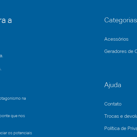
ra a
Categorias
Acessórios
Geradores de 
a.
,
Ajuda
rotagonismo na
Contato
 ponte que nos
Trocas e devo
Política de Pri
iar os potenciais