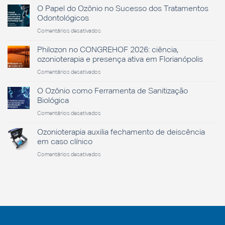
Nacional
O Papel do Ozônio no Sucesso dos Tratamentos
da
Odontológicos
Saúde
em
Comentários desativados
O
Papel
Philozon no CONGREHOF 2026: ciência,
do
ozonioterapia e presença ativa em Florianópolis
Ozônio
em
Comentários desativados
no
Philozon
Sucesso
no
O Ozônio como Ferramenta de Sanitização
dos
CONGREHOF
Tratamentos
Biológica
2026:
Odontológicos
em
Comentários desativados
ciência,
O
ozonioterapia
Ozônio
Ozonioterapia auxilia fechamento de deiscência
e
como
presença
em caso clínico
Ferramenta
ativa
em
Comentários desativados
de
em
Ozonioterapia
Sanitização
Florianópolis
auxilia
Biológica
fechamento
de
deiscência
em
caso
clínico