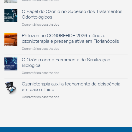
Dia
Nacional
O Papel do Ozônio no Sucesso dos Tratamentos
da
Odontológicos
Saúde
em
Comentários desativados
O
Papel
Philozon no CONGREHOF 2026: ciência,
do
ozonioterapia e presença ativa em Florianópolis
Ozônio
em
Comentários desativados
no
Philozon
Sucesso
no
O Ozônio como Ferramenta de Sanitização
dos
CONGREHOF
Tratamentos
Biológica
2026:
Odontológicos
em
Comentários desativados
ciência,
O
ozonioterapia
Ozônio
Ozonioterapia auxilia fechamento de deiscência
e
como
presença
em caso clínico
Ferramenta
ativa
em
Comentários desativados
de
em
Ozonioterapia
Sanitização
Florianópolis
auxilia
Biológica
fechamento
de
deiscência
em
caso