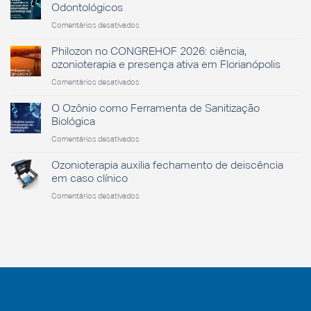
da
Odontológicos
Saúde
em
Comentários desativados
O
Papel
Philozon no CONGREHOF 2026: ciência,
do
ozonioterapia e presença ativa em Florianópolis
Ozônio
em
Comentários desativados
no
Philozon
Sucesso
no
O Ozônio como Ferramenta de Sanitização
dos
CONGREHOF
Tratamentos
Biológica
2026:
Odontológicos
em
Comentários desativados
ciência,
O
ozonioterapia
Ozônio
Ozonioterapia auxilia fechamento de deiscência
e
como
presença
em caso clínico
Ferramenta
ativa
em
Comentários desativados
de
em
Ozonioterapia
Sanitização
Florianópolis
auxilia
Biológica
fechamento
de
deiscência
em
caso
clínico